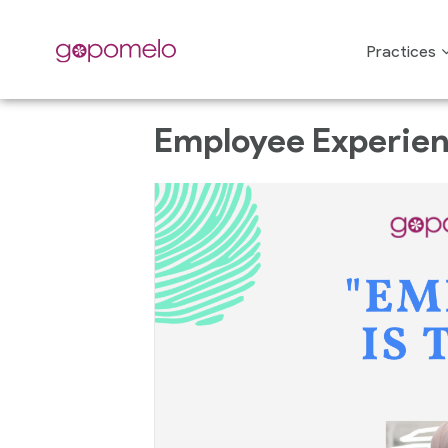
Practices
All Events
Employee Experienc