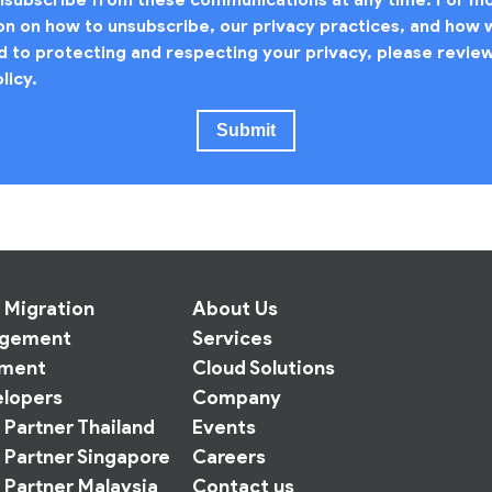
on on how to unsubscribe, our privacy practices, and how 
 to protecting and respecting your privacy, please revie
licy.
 Migration
About Us
agement
Services
yment
Cloud Solutions
lopers
Company
Partner Thailand
Events
 Partner Singapore
Careers
 Partner Malaysia
Contact us