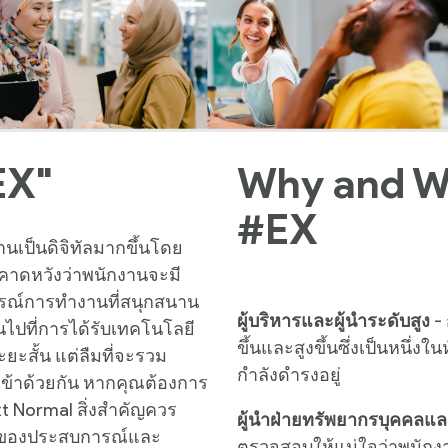
EX"
Why and Wh
#EX
านเป็นดิจิทัลมากขึ้นโดย
คาดหวังว่าพนักงานจะมี
ารณ์การทำงานที่สนุกสนาน
ผู้บริหารและผู้นำระดับสูง
- 
้นไปที่การได้รับเทคโนโลยี
ขึ้นและสูงขึ้นซึ่งเป็นหนึ่ง
ะสั้น แต่ลืมที่จะรวม
กำลังดำรงอยู่
้าด้วยกัน หากคุณต้องการ
t Normal สิ่งสำคัญควร
ผู้นำฝ่ายทรัพยากรบุคคลแล
นของประสบการณ์และ
ตรวจสอบให้แน่ใจว่าพนัก