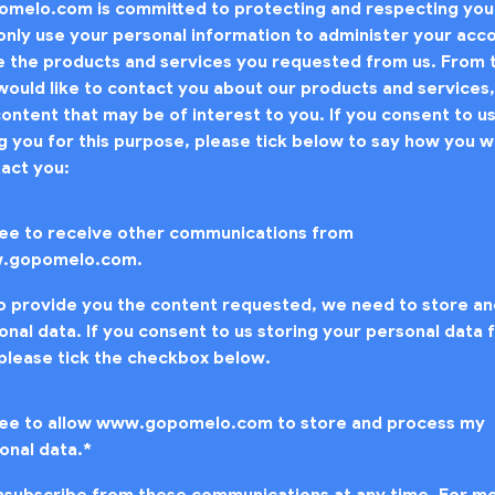
elo.com is committed to protecting and respecting your
 only use your personal information to administer your acc
e the products and services you requested from us. From 
would like to contact you about our products and services,
content that may be of interest to you. If you consent to u
g you for this purpose, please tick below to say how you w
tact you:
ree to receive other communications from
.gopomelo.com.
to provide you the content requested, we need to store a
nal data. If you consent to us storing your personal data f
please tick the checkbox below.
ree to allow www.gopomelo.com to store and process my
onal data.
*
nsubscribe from these communications at any time. For m