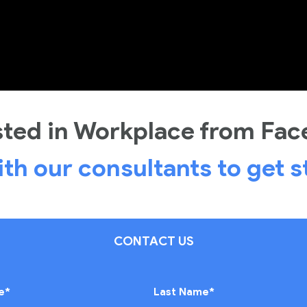
sted in Workplace from Fa
ith our consultants to get s
CONTACT US
e
*
Last Name
*