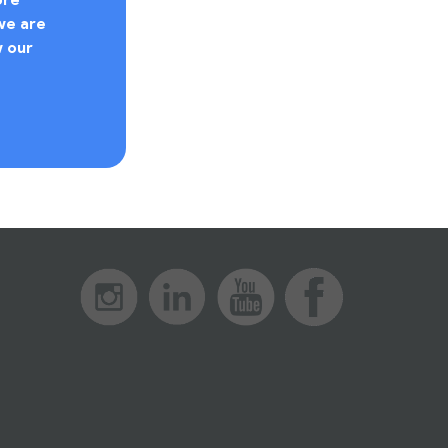
we are
w our