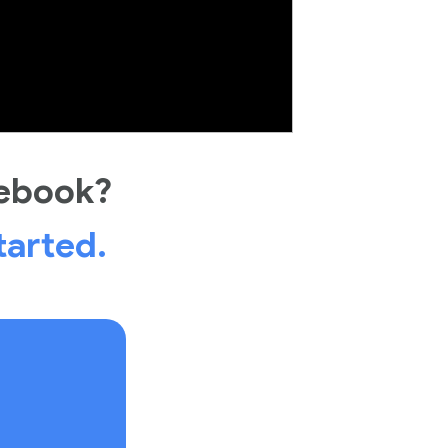
cebook?
tarted.