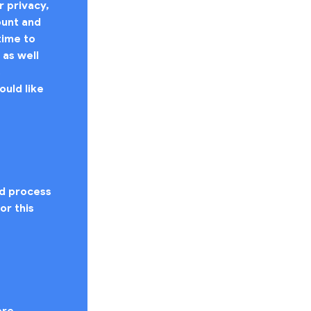
 privacy,
ount and
time to
 as well
s
ould like
nd process
or this
ore