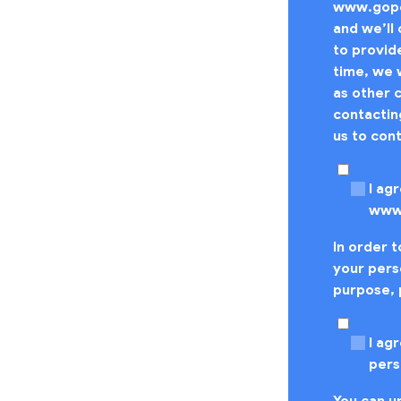
www.gopom
and we’ll
to provid
time, we 
as other 
contactin
us to con
I ag
www
In order 
your perso
purpose, 
I ag
pers
You can u