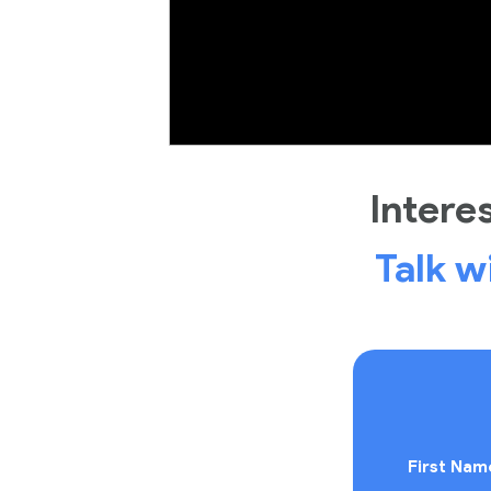
Intere
Talk w
First Nam