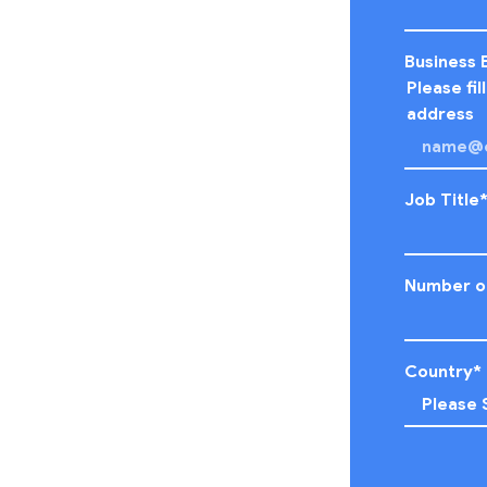
Business 
Please fil
address
Job Title
Number o
Country
*